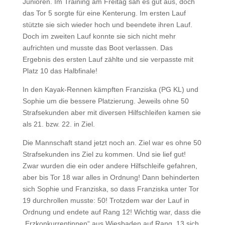
Junioren. Im Training am Freitag sah es gut aus, doch
das Tor 5 sorgte für eine Kenterung. Im ersten Lauf
stützte sie sich wieder hoch und beendete ihren Lauf.
Doch im zweiten Lauf konnte sie sich nicht mehr
aufrichten und musste das Boot verlassen. Das
Ergebnis des ersten Lauf zählte und sie verpasste mit
Platz 10 das Halbfinale!
In den Kayak-Rennen kämpften Franziska (PG KL) und
Sophie um die bessere Platzierung. Jeweils ohne 50
Strafsekunden aber mit diversen Hilfschleifen kamen sie
als 21. bzw. 22. in Ziel.
Die Mannschaft stand jetzt noch an. Ziel war es ohne 50
Strafsekunden ins Ziel zu kommen. Und sie lief gut!
Zwar wurden die ein oder andere Hilfschleife gefahren,
aber bis Tor 18 war alles in Ordnung! Dann behinderten
sich Sophie und Franziska, so dass Franziska unter Tor
19 durchrollen musste: 50! Trotzdem war der Lauf in
Ordnung und endete auf Rang 12! Wichtig war, dass die
„Erzkonkurrentinnen“ aus Wiesbaden auf Rang 13 sich