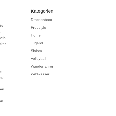
Kategorien
Drachenboot
in
Freestyle
-
Home
heis
Jugend
cker
Slalom
Volleyball
Wanderfahrer
nn
Wildwasser
mpf
den
an