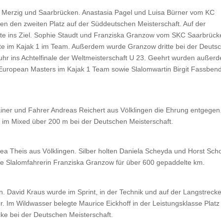
 Merzig und Saarbrücken. Anastasia Pagel und Luisa Bürner vom KC
nen den zweiten Platz auf der Süddeutschen Meisterschaft. Auf der
erte ins Ziel. Sophie Staudt und Franziska Granzow vom SKC Saarbrüc
te im Kajak 1 im Team. Außerdem wurde Granzow dritte bei der Deuts
hr ins Achtelfinale der Weltmeisterschaft U 23. Geehrt wurden außer
en European Masters im Kajak 1 Team sowie Slalomwartin Birgit Fassben
ainer und Fahrer Andreas Reichert aus Völklingen die Ehrung entgegen
z im Mixed über 200 m bei der Deutschen Meisterschaft.
ea Theis aus Völklingen. Silber holten Daniela Scheyda und Horst Sch
e Slalomfahrerin Franziska Granzow für über 600 gepaddelte km.
. David Kraus wurde im Sprint, in der Technik und auf der Langstrecke
r. Im Wildwasser belegte Maurice Eickhoff in der Leistungsklasse Platz
cke bei der Deutschen Meisterschaft.