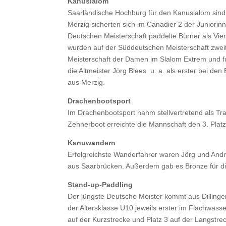
Kanuslalom
Saarländische Hochburg für den Kanuslalom sind
Merzig sicherten sich im Canadier 2 der Juniorin
Deutschen Meisterschaft paddelte Bürner als Vi
wurden auf der Süddeutschen Meisterschaft zwei
Meisterschaft der Damen im Slalom Extrem und fu
die Altmeister Jörg Blees u. a. als erster bei d
aus Merzig.
Drachenbootsport
Im Drachenbootsport nahm stellvertretend als Tr
Zehnerboot erreichte die Mannschaft den 3. Plat
Kanuwandern
Erfolgreichste Wanderfahrer waren Jörg und Andr
aus Saarbrücken. Außerdem gab es Bronze für di
Stand-up-Paddling
Der jüngste Deutsche Meister kommt aus Dillingen
der Altersklasse U10 jeweils erster im Flachwasse
auf der Kurzstrecke und Platz 3 auf der Langstre