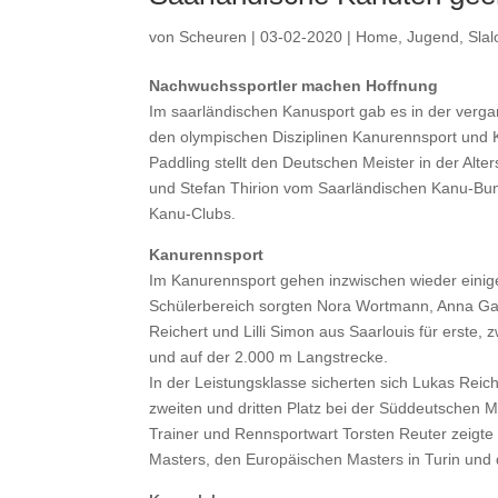
von
Scheuren
|
03-02-2020
|
Home
,
Jugend
,
Sla
Nachwuchssportler machen Hoffnung
Im saarländischen Kanusport gab es in der ver
den olympischen Disziplinen Kanurennsport und K
Paddling stellt den Deutschen Meister in der Alte
und Stefan Thirion vom Saarländischen Kanu-Bun
Kanu-Clubs.
Kanurennsport
Im Kanurennsport gehen inzwischen wieder einige 
Schülerbereich sorgten Nora Wortmann, Anna Ga
Reichert und Lilli Simon aus Saarlouis für erste,
und auf der 2.000 m Langstrecke.
In der Leistungsklasse sicherten sich Lukas Rei
zweiten und dritten Platz bei der Süddeutschen M
Trainer und Rennsportwart Torsten Reuter zeigte
Masters, den Europäischen Masters in Turin und