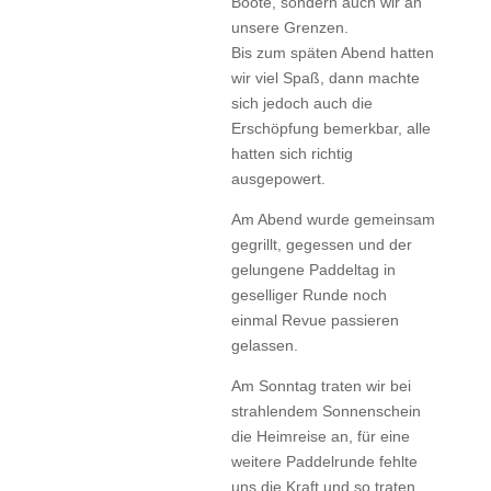
Boote, sondern auch wir an
unsere Grenzen.
Bis zum späten Abend hatten
wir viel Spaß, dann machte
sich jedoch auch die
Erschöpfung bemerkbar, alle
hatten sich richtig
ausgepowert.
Am Abend wurde gemeinsam
gegrillt, gegessen und der
gelungene Paddeltag in
geselliger Runde noch
einmal Revue passieren
gelassen.
Am Sonntag traten wir bei
strahlendem Sonnenschein
die Heimreise an, für eine
weitere Paddelrunde fehlte
uns die Kraft und so traten