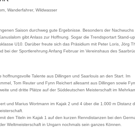
lom
,
Wanderfahrer
,
Wildwasser
gangenen Saison durchweg gute Ergebnisse. Besonders der Nachwuchs 
anuslalom gibt Anlass zur Hoffnung. Sogar die Trendsportart Stand-up
rsklasse U10. Darüber freute sich das Präsidium mit Peter Loris, Jörg T
d bei der Sportlerehrung Anfang Februar im Vereinshaus des Saarbrü
hoffnungsvolle Talente aus Dillingen und Saarlouis an den Start. Im
mmel, Tom Reuter und Fynn Reichert allesamt aus Dillingen sowie Fy
 zweite und dritte Plätze auf der Süddeutschen Meisterschaft im Mehrka
chert und Marius Wortmann im Kajak 2 und 4 über die 1.000 m Distanz 
eisterschaft.
 mit den Titeln im Kajak 1 auf den kurzen Renndistanzen bei den Germ
 der Weltmeisterschaft in Ungarn nochmals sein ganzes Können.