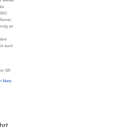
9 wieder
ska
 SKC
Bürner
rzig an
udem
it auch
 im SR:
in Metz
hrt