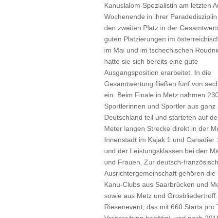
Kanuslalom-Spezialistin am letzten A
Wochenende in ihrer Paradedisziplin
den zweiten Platz in der Gesamtwert
guten Platzierungen im österreichisc
im Mai und im tschechischen Roudni
hatte sie sich bereits eine gute
Ausgangsposition erarbeitet. In die
Gesamtwertung fließen fünf von sec
ein. Beim Finale in Metz nahmen 23
Sportlerinnen und Sportler aus ganz
Deutschland teil und starteten auf de
Meter langen Strecke direkt in der M
Innenstadt im Kajak 1 und Canadier 
und der Leistungsklassen bei den M
und Frauen. Zur deutsch-französisc
Ausrichtergemeinschaft gehören die
Kanu-Clubs aus Saarbrücken und Me
sowie aus Metz und Grosbliedertroff.
Riesenevent, das mit 660 Starts pro 