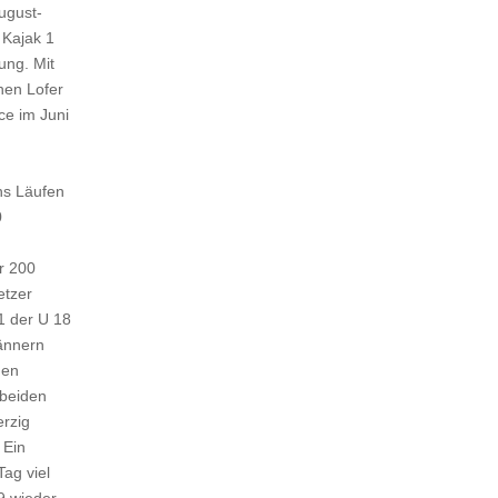
ugust-
 Kajak 1
ung. Mit
hen Lofer
ce im Juni
hs Läufen
0
r 200
etzer
1 der U 18
ännern
hen
 beiden
rzig
 Ein
Tag viel