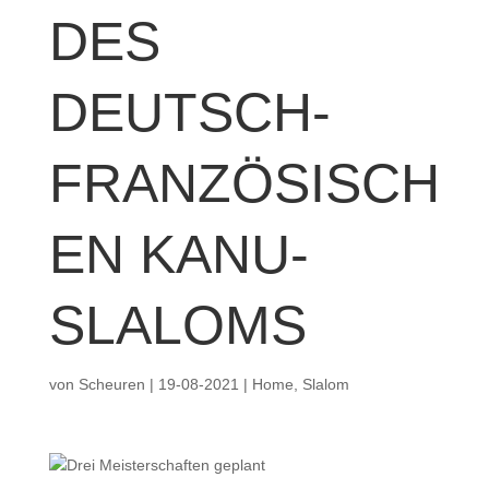
DES
DEUTSCH-
FRANZÖSISCH
EN KANU-
SLALOMS
von
Scheuren
|
19-08-2021
|
Home
,
Slalom
Drei Meisterschaften geplant